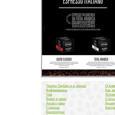
Чалды Senseo и в зёрнах
О ком
Кофемашины
Как з
Чай
Услов
Кофе в офис
Стать
Аксессуары
Акции
Сладкое
Конта
Бесплатное