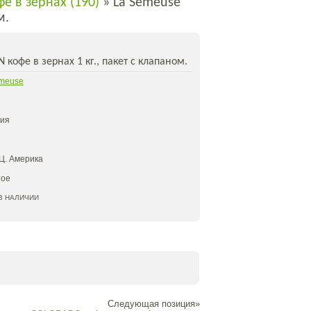
е в зернах (190)
» La Semeuse
м.
кофе в зернах 1 кг., пакет с клапаном.
meuse
ия
 Ц. Америка
тое
В НАЛИЧИИ
Следующая позиция»