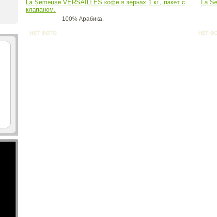
La Semeuse VERSAILLES кофе в зернах 1 кг., пакет с
La S
клапаном.
100% Арабика.