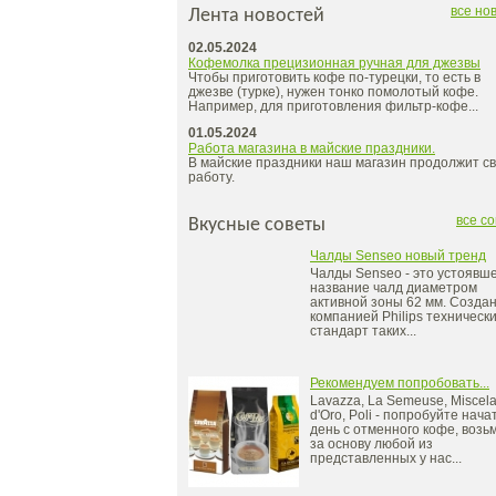
все но
Лента новостей
02.05.2024
Кофемолка прецизионная ручная для джезвы
Чтобы приготовить кофе по-турецки, то есть в
джезве (турке), нужен тонко помолотый кофе.
Например, для приготовления фильтр-кофе
...
01.05.2024
Работа магазина в майские праздники.
В майские праздники наш магазин продолжит с
работу.
все с
Вкусные советы
Чалды Senseo новый тренд
Чалды Senseo - это устоявш
название чалд диаметром
активной зоны 62 мм. Созда
компанией Philips техническ
стандарт таких
...
Рекомендуем попробовать...
Lavazza, La Semeuse, Miscel
d'Oro, Poli - попробуйте нача
день с отменного кофе, возь
за основу любой из
представленных у нас
...