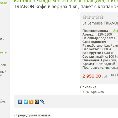
Каталог
»
Чалды Senseo и в зёрнах (646)
»
Коф
вости
TRIANON кофе в зернах 1 кг., пакет с клапано
La Semeuse TRIANON 
Производитель:
La Se
Артикул:
12041100
На складе:
под заказ
вою
Срок годности:
..
Разработано:
Швейцар
Вес нетто:
1.000 кг
оветы
Вес брутто:
1.030 кг
Состав
: арабика 100 %
Плантация
: Бразилия,
Аромат
: шоколадный
ееся
Послевкусие
: кислова
нный
ий
2 950.00
НЕТ 
руб
Описание:
100 % Арабика.
a
ть
мите
«Предыдущая позиция